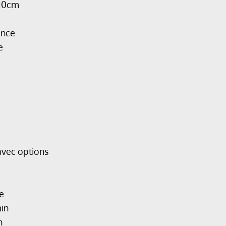
110cm
ence
e
avec options
e
in
n