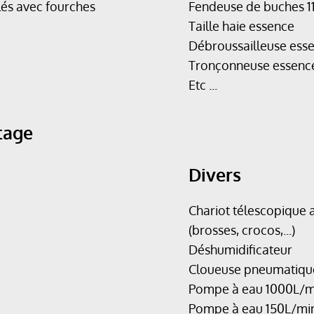
lés avec fourches
Fendeuse de buches 
Taille haie essence
Débroussailleuse ess
Tronçonneuse essenc
Etc ...
tage
Divers
Chariot télescopique 
(brosses, crocos,...)
Déshumidificateur
Cloueuse pneumatiqu
Pompe à eau 1000L/m
Pompe à eau 150L/mi