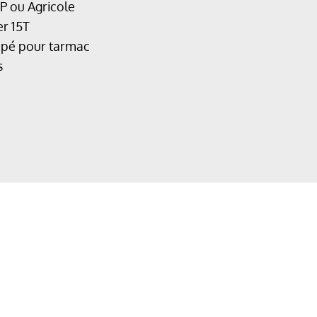
P ou Agricole
r 15T
ipé pour tarmac
s