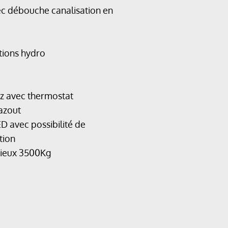
ec débouche canalisation en
tions hydro
z avec thermostat
azout
ED avec possibilité de
tion
ieux 3500Kg